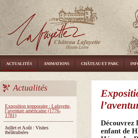
ACTUALITÉS
ANIMATIONS
CHÂTEAU ET PARC
INF
LIENS
CONTACT
Actualités
Expositi
l’aventu
Exposition temporaire : Lafayette,
l’aventure américaine (1776-
1781)
Découvrez l
Juillet et Août : Visites
enfant de H
théâtralisées